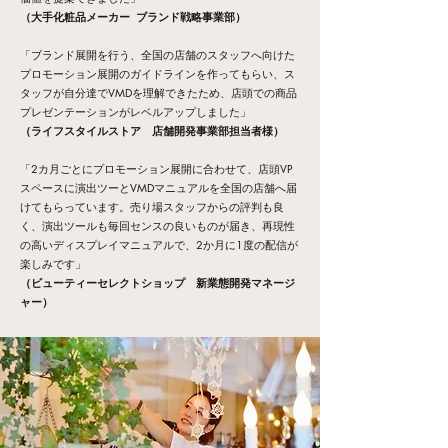
（大手化粧品メーカー ブランド戦略事業部）
「ブランド展開を行う、全国の店舗のスタッフへ向けた
プロモーション展開のガイドラインを作ってもらい、ス
タッフが自分達でVMDを理解できたため、店頭での商品
プレゼンテーションがレベルアップしました」
（ライフスタイルストア 店舗開発事業部担当者様）
「2カ月ごとにプロモーション展開に合わせて、店頭VP
スペースに演出ツーとVMDマニュアルを全国の店舗へ届
けてもらっています。売り場スタッフからの評判も良
く、演出ツールも毎回センスの良いものが届き
、
再現性
の高いディスプレイマニュアルで、2か月に1度の配信が
楽しみです」
（ビューティーセレクトショップ 新業態開発マネージ
ャー）