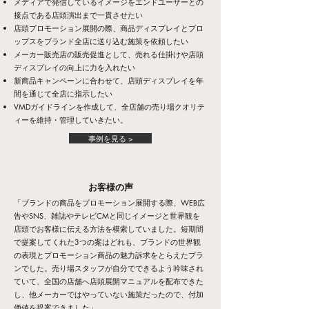
メディアで発信しているイメージをエンドユーザーとの
接点である店頭演出まで一貫させたい
店頭プロモーション展開の際、商品ディスプレイとプロ
ップスをブランド全店に送り込む施策を依頼したい
メーカー販売店の販売促進として、売れる仕掛けや店頭
ディスプレイの向上に力を入れたい
新商品キャンペーンに合わせて、店頭ディスプレイを年
間を通じて全店に指示したい
VMDガイドラインを作成して、全店舗の売り場クオリテ
ィーを維持・管理していきたい。
事例を見る >
​お客様の声
「ブランドの商品をプロモーション展開する際、WEB広
告やSNS、雑誌やテレビCMと同じイメージと世界観を
店頭でお客様に伝える方法を模索していました。短期間
で提案してくれた3つの案はどれも、ブランドの世界観
の表現とプロモーション商品の魅力訴求をとらえたプラ
ンでした。売り場スタッフが自分でできるよう吟味され
ていて、全国の店舗へ店頭展開マニュアルを配布できた
し、他メーカーではやっていない施策だったので、付加
価値を提案できました」