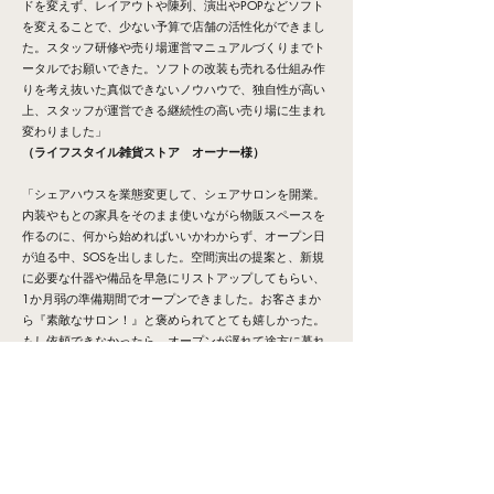
ドを変えず、レイアウトや陳列、演出やPOPなどソフト
を変えることで、少ない予算で店舗の活性化ができまし
た。スタッフ研修や売り場運営マニュアルづくりまでト
ータルでお願いできた。ソフトの改装も売れる仕組み作
りを考え抜いた真似できないノウハウで、独自性が高い
上、スタッフが運営できる継続性の高い売り場に生まれ
変わりました」
（ライフスタイル雑貨ストア オーナー様）
「シェアハウスを業態変更して、シェアサロンを開業。
内装やもとの家具をそのまま使いながら物販スペースを
作るのに、何から始めればいいかわからず、オープン日
が迫る中、SOSを出しました。空間演出の提案と、新規
に必要な什器や備品を早急にリストアップしてもらい、
1か月弱の準備期間でオープンできました。お客さまか
ら『素敵なサロン！』と褒められてとても嬉しかった。
もし依頼できなかったら、オープンが遅れて途方に暮れ
たと思います」
（シェアサロン オーナー様）