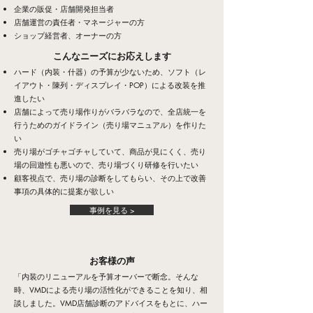
企業の販促・店舗開発担当者
店舗運営の責任者・マネージャーの方
ショップ経営者、オーナーの方
こんなニーズにお応えします
ハード（内装・什器）の予算が少ないため、ソフト（レ
イアウト・陳列・ディスプレイ・POP）による改装を推
進したい
店舗によって売り場作りがバラバラなので、全店統一を
行うためのガイドライン（売り場マニュアル）を作りた
い
売り場がゴチャゴチャしていて、商品が見にくく、売り
場の回遊性も悪いので、売り場づくり研修を行いたい
顧客視点で、売り場の診断をしてもらい、その上で改善
事項の具体的に提案が欲しい
事例を見る >
​お客様の声
「内装のリニューアルを予算オーバーで断念。そんな
時、VMDによる売り場の活性化ができることを知り、相
談しました。VMD店舗診断のアドバイスをもとに、ハー