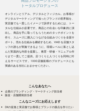
商品プロモーションの
トータルプロデュース
オンラインとリアル、デジタルとフィジカル。お客様が
デジタルマーケティングで知ったブランドの世界観を、
実店舗でも一貫したイメージで訴求するためには、トー
タルな仕組みが必要です。商品との出会いを印象的に演
出し、商品を手に取ってもらうためのタッチポイントを
作り、スムーズに購入につなげる仕組みづくりを全面サ
ポート。売れる仕組みを継続するため、VMD を店舗スタ
ッフの誰もが実施できるように、現場レベルに落とし込
んだ実践的な内容を提案し、教育・研修・マニュアル作
りまで一貫してご提供。店づくりと人づくりを同時に叶
えるサービスです。1000店舗規模のプロデュースにも
実績のある当社におまかせください。
こんなあなたへ
企業のブランディング・マーケティング担当者
販促・店舗開発担当者
こんなニーズにお応えします
DXの促進と実店舗でお客様とブランドの接点を作りたい