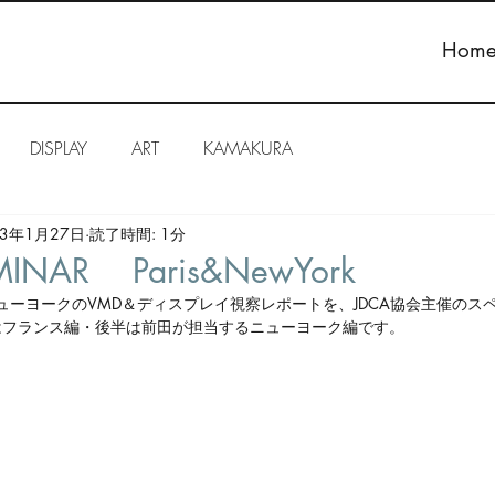
Hom
DISPLAY
ART
KAMAKURA
23年1月27日
読了時間: 1分
EMINAR Paris&NewYork
）ニューヨークのVMD＆ディスプレイ視察レポートを、JDCA協会主催のス
はフランス編・後半は前田が担当するニューヨーク編です。